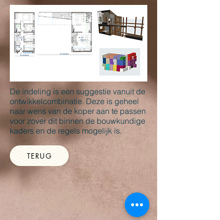
De indeling is een suggestie vanuit de
ontwikkelcombinatie. Deze is geheel
naar wens van de koper aan te passen
voor zover dit binnen de bouwkundige
kaders en de regels mogelijk is.
TERUG